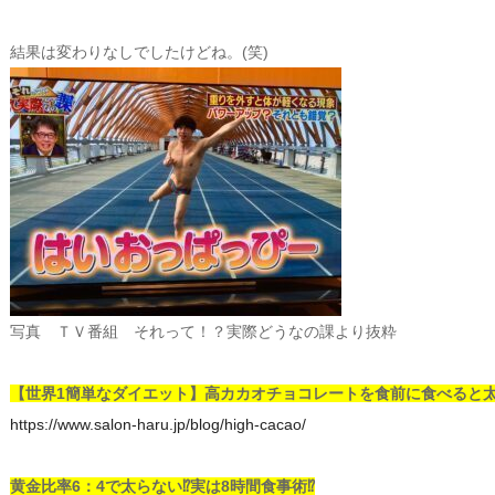
結果は変わりなしでしたけどね。(笑)
写真 ＴＶ番組 それって！？実際どうなの課より抜粋
【世界1簡単なダイエット】高カカオチョコレートを食前に食べると太
https://www.salon-haru.jp/blog/high-cacao/
黄金比率6：4で太らない⁉実は8時間食事術⁉