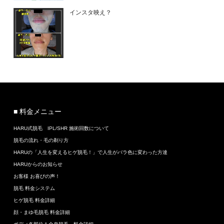
インスタ映え？
■ 料金メニュー
HARU式脱毛 IPL/SHR 施術回数について
脱毛の流れ・毛の剃り方
HARUの「人生を変えるヒゲ脱毛！」で人生がバラ色に変わった方達
HARUからのお知らせ
お客様 お喜びの声！
脱毛 料金システム
ヒゲ脱毛 料金詳細
顔・まゆ毛脱毛 料金詳細