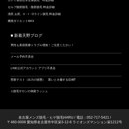
ボディ各部位＆全身脱毛 料金詳細
セルフ陰部脱毛・陰部脱毛 料金詳細
清尻 お尻、V・I・Oライン脱毛 料金詳細
燃焼ダイエットMAX
■ 新着天野ブログ
男性も美容医療トラブル増加！ご注意ください！
メール予約不具合
LINE公式アカウント アプリ不具合
照射テスト（出力の状態） 黒いと火傷する症例⁉
⚠脱毛サロンの倒産ラッシュ
名古屋メンズ脱毛・ヒゲ脱毛HARU
/
電話：052-717-5421
/
〒460-0008 愛知県名古屋市中区栄3-12-6 ライオンズマンション栄1212号