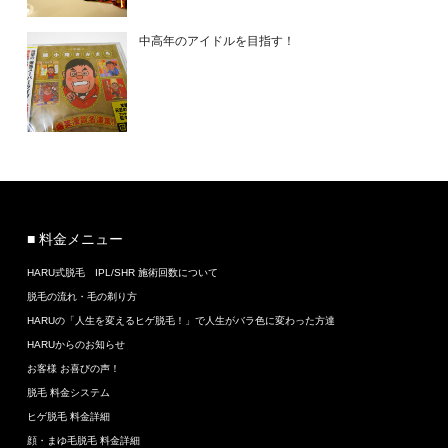
中高年のアイドルを目指す！
■ 料金メニュー
HARU式脱毛 IPL/SHR 施術回数について
脱毛の流れ・毛の剃り方
HARUの「人生を変えるヒゲ脱毛！」で人生がバラ色に変わった方達
HARUからのお知らせ
お客様 お喜びの声！
脱毛 料金システム
ヒゲ脱毛 料金詳細
顔・まゆ毛脱毛 料金詳細