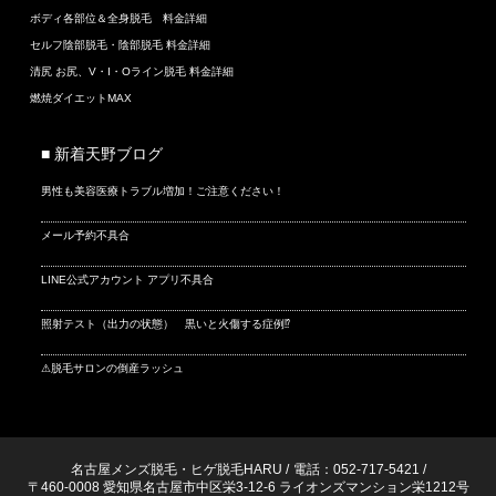
ボディ各部位＆全身脱毛 料金詳細
セルフ陰部脱毛・陰部脱毛 料金詳細
清尻 お尻、V・I・Oライン脱毛 料金詳細
燃焼ダイエットMAX
■ 新着天野ブログ
男性も美容医療トラブル増加！ご注意ください！
メール予約不具合
LINE公式アカウント アプリ不具合
照射テスト（出力の状態） 黒いと火傷する症例⁉
⚠脱毛サロンの倒産ラッシュ
名古屋メンズ脱毛・ヒゲ脱毛HARU
/
電話：052-717-5421
/
〒460-0008 愛知県名古屋市中区栄3-12-6 ライオンズマンション栄1212号