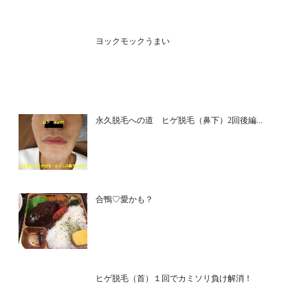
ヨックモックうまい
永久脱毛への道 ヒゲ脱毛（鼻下）2回後編...
合鴨♡愛かも？
ヒゲ脱毛（首）１回でカミソリ負け解消！