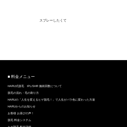
スプレーしたくて
■ 料金メニュー
HARU式脱毛 IPL/SHR 施術回数について
脱毛の流れ・毛の剃り方
HARUの「人生を変えるヒゲ脱毛！」で人生がバラ色に変わった方達
HARUからのお知らせ
お客様 お喜びの声！
脱毛 料金システム
ヒゲ脱毛 料金詳細