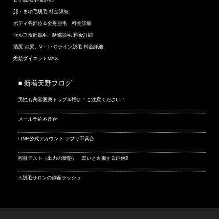
顔・まゆ毛脱毛 料金詳細
ボディ各部位＆全身脱毛 料金詳細
セルフ陰部脱毛・陰部脱毛 料金詳細
清尻 お尻、V・I・Oライン脱毛 料金詳細
燃焼ダイエットMAX
■ 新着天野ブログ
男性も美容医療トラブル増加！ご注意ください！
メール予約不具合
LINE公式アカウント アプリ不具合
照射テスト（出力の状態） 黒いと火傷する症例⁉
⚠脱毛サロンの倒産ラッシュ