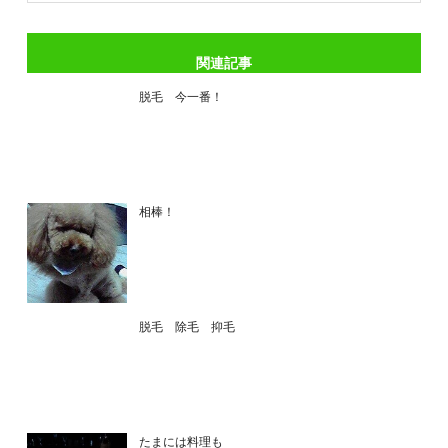
関連記事
脱毛 今一番！
相棒！
脱毛 除毛 抑毛
たまには料理も