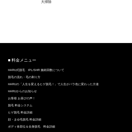
大掃除
■ 料金メニュー
HARU式脱毛 IPL/SHR 施術回数について
脱毛の流れ・毛の剃り方
HARUの「人生を変えるヒゲ脱毛！」で人生がバラ色に変わった方達
HARUからのお知らせ
お客様 お喜びの声！
脱毛 料金システム
ヒゲ脱毛 料金詳細
顔・まゆ毛脱毛 料金詳細
ボディ各部位＆全身脱毛 料金詳細