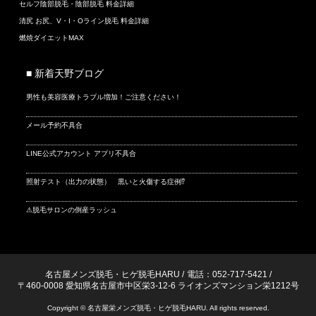
セルフ陰部脱毛・陰部脱毛 料金詳細
清尻 お尻、V・I・Oライン脱毛 料金詳細
燃焼ダイエットMAX
■ 新着天野ブログ
男性も美容医療トラブル増加！ご注意ください！
メール予約不具合
LINE公式アカウント アプリ不具合
照射テスト（出力の状態） 黒いと火傷する症例⁉
⚠脱毛サロンの倒産ラッシュ
名古屋メンズ脱毛・ヒゲ脱毛HARU
/
電話：052-717-5421
/
〒460-0008 愛知県名古屋市中区栄3-12-6 ライオンズマンション栄1212号
Copyright © 名古屋栄メンズ脱毛・ヒゲ脱毛HARU. All rights reserved.