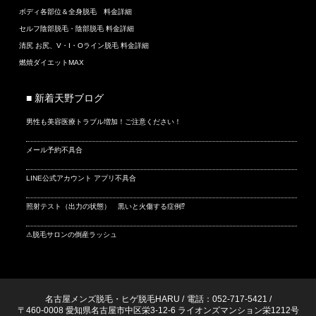
ボディ各部位＆全身脱毛 料金詳細
セルフ陰部脱毛・陰部脱毛 料金詳細
清尻 お尻、V・I・Oライン脱毛 料金詳細
燃焼ダイエットMAX
■ 新着天野ブログ
男性も美容医療トラブル増加！ご注意ください！
メール予約不具合
LINE公式アカウント アプリ不具合
照射テスト（出力の状態） 黒いと火傷する症例⁉
⚠脱毛サロンの倒産ラッシュ
名古屋メンズ脱毛・ヒゲ脱毛HARU
/
電話：052-717-5421
/
〒460-0008 愛知県名古屋市中区栄3-12-6 ライオンズマンション栄1212号