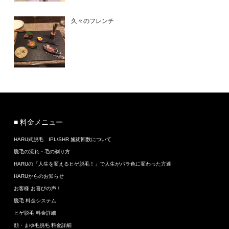
久々のフレンチ
■ 料金メニュー
HARU式脱毛 IPL/SHR 施術回数について
脱毛の流れ・毛の剃り方
HARUの「人生を変えるヒゲ脱毛！」で人生がバラ色に変わった方達
HARUからのお知らせ
お客様 お喜びの声！
脱毛 料金システム
ヒゲ脱毛 料金詳細
顔・まゆ毛脱毛 料金詳細