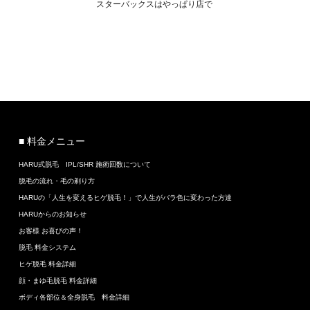
スターバックスはやっぱり店で
■ 料金メニュー
HARU式脱毛 IPL/SHR 施術回数について
脱毛の流れ・毛の剃り方
HARUの「人生を変えるヒゲ脱毛！」で人生がバラ色に変わった方達
HARUからのお知らせ
お客様 お喜びの声！
脱毛 料金システム
ヒゲ脱毛 料金詳細
顔・まゆ毛脱毛 料金詳細
ボディ各部位＆全身脱毛 料金詳細