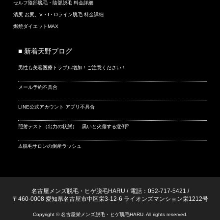
セルフ陰部脱毛・陰部脱毛 料金詳細
清尻 お尻、V・I・Oライン脱毛 料金詳細
燃焼ダイエットMAX
■ 新着天野ブログ
男性も美容医療トラブル増加！ご注意ください！
メール予約不具合
LINE公式アカウント アプリ不具合
照射テスト（出力の状態） 黒いと火傷する症例⁉
⚠脱毛サロンの倒産ラッシュ
名古屋メンズ脱毛・ヒゲ脱毛HARU
/
電話：052-717-5421
/
〒460-0008 愛知県名古屋市中区栄3-12-6 ライオンズマンション栄1212号
Copyright © 名古屋栄メンズ脱毛・ヒゲ脱毛HARU. All rights reserved.