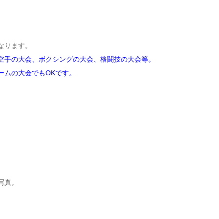
なります。
空手の大会、ボクシングの大会、格闘技の大会等。
ームの大会でもOKです。
写真。