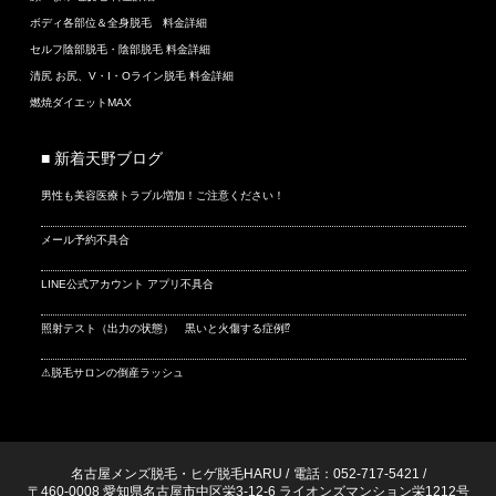
ボディ各部位＆全身脱毛 料金詳細
セルフ陰部脱毛・陰部脱毛 料金詳細
清尻 お尻、V・I・Oライン脱毛 料金詳細
燃焼ダイエットMAX
■ 新着天野ブログ
男性も美容医療トラブル増加！ご注意ください！
メール予約不具合
LINE公式アカウント アプリ不具合
照射テスト（出力の状態） 黒いと火傷する症例⁉
⚠脱毛サロンの倒産ラッシュ
名古屋メンズ脱毛・ヒゲ脱毛HARU
/
電話：052-717-5421
/
〒460-0008 愛知県名古屋市中区栄3-12-6 ライオンズマンション栄1212号