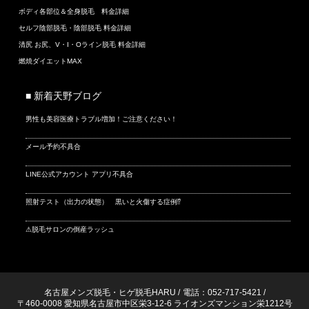
ボディ各部位＆全身脱毛 料金詳細
セルフ陰部脱毛・陰部脱毛 料金詳細
清尻 お尻、V・I・Oライン脱毛 料金詳細
燃焼ダイエットMAX
■ 新着天野ブログ
男性も美容医療トラブル増加！ご注意ください！
メール予約不具合
LINE公式アカウント アプリ不具合
照射テスト（出力の状態） 黒いと火傷する症例⁉
⚠脱毛サロンの倒産ラッシュ
名古屋メンズ脱毛・ヒゲ脱毛HARU
/
電話：052-717-5421
/
〒460-0008 愛知県名古屋市中区栄3-12-6 ライオンズマンション栄1212号