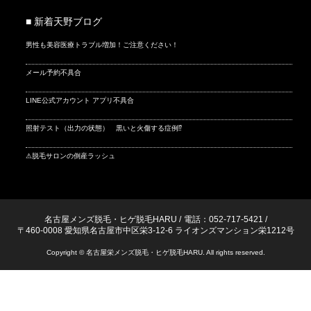
■ 新着天野ブログ
男性も美容医療トラブル増加！ご注意ください！
メール予約不具合
LINE公式アカウント アプリ不具合
照射テスト（出力の状態） 黒いと火傷する症例⁉
⚠脱毛サロンの倒産ラッシュ
名古屋メンズ脱毛・ヒゲ脱毛HARU
/
電話：052-717-5421
/
〒460-0008 愛知県名古屋市中区栄3-12-6 ライオンズマンション栄1212号
Copyright © 名古屋栄メンズ脱毛・ヒゲ脱毛HARU. All rights reserved.