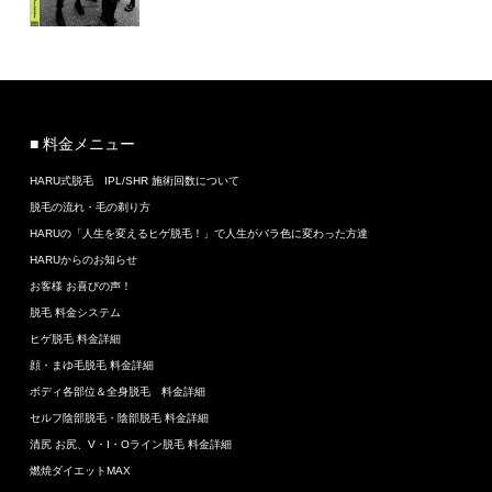
■ 料金メニュー
HARU式脱毛 IPL/SHR 施術回数について
脱毛の流れ・毛の剃り方
HARUの「人生を変えるヒゲ脱毛！」で人生がバラ色に変わった方達
HARUからのお知らせ
お客様 お喜びの声！
脱毛 料金システム
ヒゲ脱毛 料金詳細
顔・まゆ毛脱毛 料金詳細
ボディ各部位＆全身脱毛 料金詳細
セルフ陰部脱毛・陰部脱毛 料金詳細
清尻 お尻、V・I・Oライン脱毛 料金詳細
燃焼ダイエットMAX