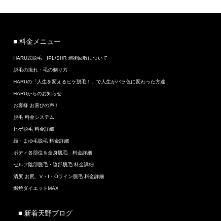
■ 料金メニュー
HARU式脱毛 IPL/SHR 施術回数について
脱毛の流れ・毛の剃り方
HARUの「人生を変えるヒゲ脱毛！」で人生がバラ色に変わった方達
HARUからのお知らせ
お客様 お喜びの声！
脱毛 料金システム
ヒゲ脱毛 料金詳細
顔・まゆ毛脱毛 料金詳細
ボディ各部位＆全身脱毛 料金詳細
セルフ陰部脱毛・陰部脱毛 料金詳細
清尻 お尻、V・I・Oライン脱毛 料金詳細
燃焼ダイエットMAX
■ 新着天野ブログ