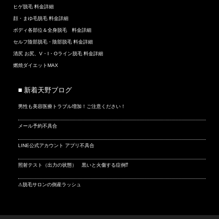
ヒゲ脱毛 料金詳細
顔・まゆ毛脱毛 料金詳細
ボディ各部位＆全身脱毛 料金詳細
セルフ陰部脱毛・陰部脱毛 料金詳細
清尻 お尻、V・I・Oライン脱毛 料金詳細
燃焼ダイエットMAX
■ 新着天野ブログ
男性も美容医療トラブル増加！ご注意ください！
メール予約不具合
LINE公式アカウント アプリ不具合
照射テスト（出力の状態） 黒いと火傷する症例⁉
⚠脱毛サロンの倒産ラッシュ