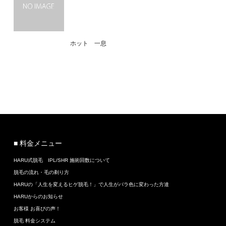
ホット 一息
■ 料金メニュー
HARU式脱毛 IPL/SHR 施術回数について
脱毛の流れ・毛の剃り方
HARUの「人生を変えるヒゲ脱毛！」で人生がバラ色に変わった方達
HARUからのお知らせ
お客様 お喜びの声！
脱毛 料金システム