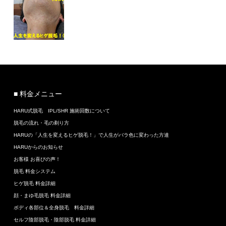
■ 料金メニュー
HARU式脱毛 IPL/SHR 施術回数について
脱毛の流れ・毛の剃り方
HARUの「人生を変えるヒゲ脱毛！」で人生がバラ色に変わった方達
HARUからのお知らせ
お客様 お喜びの声！
脱毛 料金システム
ヒゲ脱毛 料金詳細
顔・まゆ毛脱毛 料金詳細
ボディ各部位＆全身脱毛 料金詳細
セルフ陰部脱毛・陰部脱毛 料金詳細