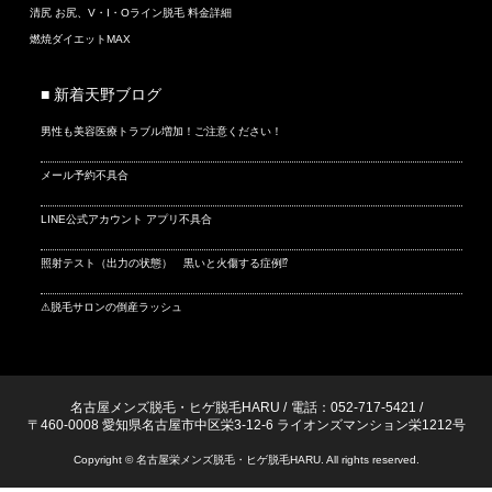
清尻 お尻、V・I・Oライン脱毛 料金詳細
燃焼ダイエットMAX
■ 新着天野ブログ
男性も美容医療トラブル増加！ご注意ください！
メール予約不具合
LINE公式アカウント アプリ不具合
照射テスト（出力の状態） 黒いと火傷する症例⁉
⚠脱毛サロンの倒産ラッシュ
名古屋メンズ脱毛・ヒゲ脱毛HARU
/
電話：052-717-5421
/
〒460-0008 愛知県名古屋市中区栄3-12-6 ライオンズマンション栄1212号
Copyright © 名古屋栄メンズ脱毛・ヒゲ脱毛HARU. All rights reserved.