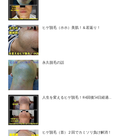
ヒゲ脱毛（ホホ）美肌！＆若返り！
永久脱毛の話
人生を変えるヒゲ脱毛！®4回後54日経過...
ヒゲ脱毛（首）２回でカミソリ負け解消！