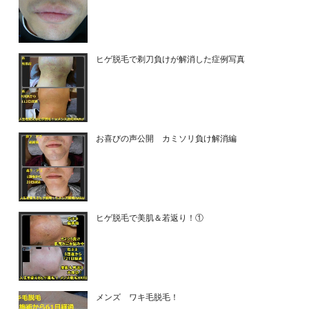
ヒゲ脱毛で剃刀負けが解消した症例写真
お喜びの声公開 カミソリ負け解消編
ヒゲ脱毛で美肌＆若返り！①
メンズ ワキ毛脱毛！