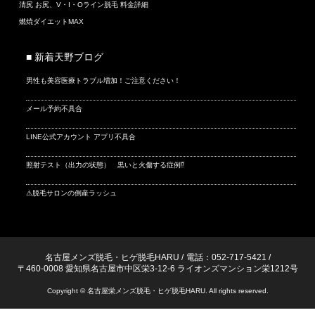
清尻 お尻、V・I・Oライン脱毛 料金詳細
燃焼ダイエットMAX
■ 新着天野ブログ
男性も美容医療トラブル増加！ご注意ください！
メール予約不具合
LINE公式アカウント アプリ不具合
照射テスト（出力の状態） 黒いと火傷する症例⁉
⚠脱毛サロンの倒産ラッシュ
名古屋メンズ脱毛・ヒゲ脱毛HARU
/
電話：052-717-5421
/
〒460-0008 愛知県名古屋市中区栄3-12-6 ライオンズマンション栄1212号
Copyright © 名古屋栄メンズ脱毛・ヒゲ脱毛HARU. All rights reserved.