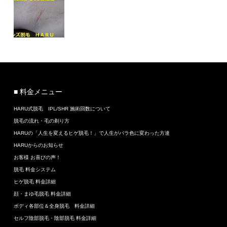
■ 料金メニュー
HARU式脱毛 IPL/SHR 施術回数について
脱毛の流れ・毛の剃り方
HARUの「人生を変えるヒゲ脱毛！」で人生がバラ色に変わった方達
HARUからのお知らせ
お客様 お喜びの声！
脱毛 料金システム
ヒゲ脱毛 料金詳細
顔・まゆ毛脱毛 料金詳細
ボディ各部位＆全身脱毛 料金詳細
セルフ陰部脱毛・陰部脱毛 料金詳細