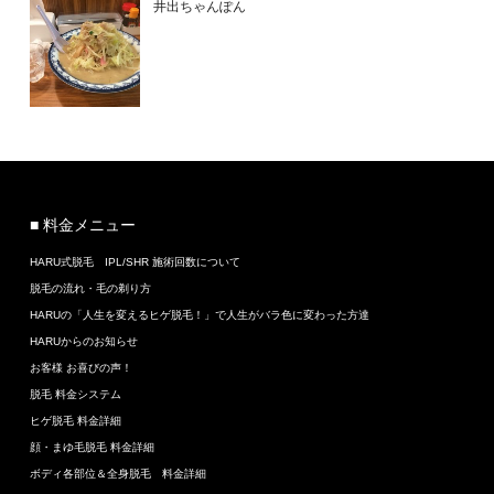
井出ちゃんぽん
■ 料金メニュー
HARU式脱毛 IPL/SHR 施術回数について
脱毛の流れ・毛の剃り方
HARUの「人生を変えるヒゲ脱毛！」で人生がバラ色に変わった方達
HARUからのお知らせ
お客様 お喜びの声！
脱毛 料金システム
ヒゲ脱毛 料金詳細
顔・まゆ毛脱毛 料金詳細
ボディ各部位＆全身脱毛 料金詳細