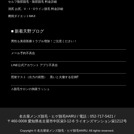
セルフ陰部脱毛・陰部脱毛 料金詳細
清尻 お尻、V・I・Oライン脱毛 料金詳細
燃焼ダイエットMAX
■ 新着天野ブログ
男性も美容医療トラブル増加！ご注意ください！
メール予約不具合
LINE公式アカウント アプリ不具合
照射テスト（出力の状態） 黒いと火傷する症例⁉
⚠脱毛サロンの倒産ラッシュ
名古屋メンズ脱毛・ヒゲ脱毛HARU
/
電話：052-717-5421
/
〒460-0008 愛知県名古屋市中区栄3-12-6 ライオンズマンション栄1212号
Copyright © 名古屋栄メンズ脱毛・ヒゲ脱毛HARU. All rights reserved.