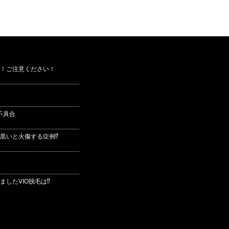
！ご注意ください！
不具合
黒いと火傷する症例⁉
したVIO脱毛は⁉