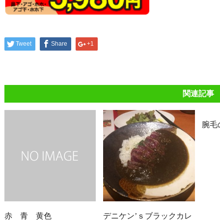
Tweet
Share
+1
関連記事
腕毛
赤 青 黄色
デニケン’ｓブラックカレ