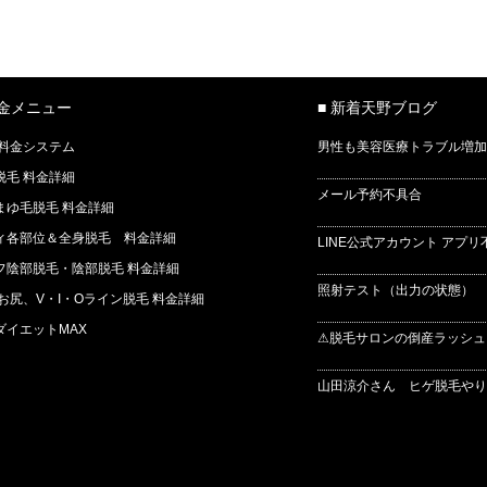
料金メニュー
■ 新着天野ブログ
 料金システム
男性も美容医療トラブル増加
脱毛 料金詳細
メール予約不具合
まゆ毛脱毛 料金詳細
ィ各部位＆全身脱毛 料金詳細
LINE公式アカウント アプリ
フ陰部脱毛・陰部脱毛 料金詳細
照射テスト（出力の状態） 
 お尻、V・I・Oライン脱毛 料金詳細
ダイエットMAX
⚠脱毛サロンの倒産ラッシュ
山田涼介さん ヒゲ脱毛やりま