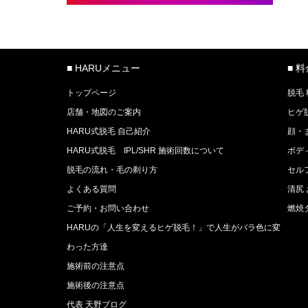
■ HARUメニュー
■ 
トップページ
脱毛
店舗・地図のご案内
ヒゲ
HARU式脱毛 自己紹介
顔・
HARU式脱毛 IPL/SHR 施術回数について
ボデ
脱毛の流れ・毛の剃り方
セル
よくある質問
清尻
ご予約・お問い合わせ
燃焼
HARUの「人生を変えるヒゲ脱毛！」で人生がバラ色に変
わった方達
施術前の注意点
施術後の注意点
代表 天野ブログ