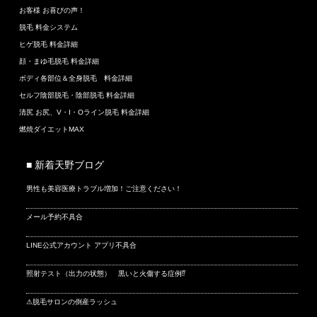
お客様 お喜びの声！
脱毛 料金システム
ヒゲ脱毛 料金詳細
顔・まゆ毛脱毛 料金詳細
ボディ各部位＆全身脱毛 料金詳細
セルフ陰部脱毛・陰部脱毛 料金詳細
清尻 お尻、V・I・Oライン脱毛 料金詳細
燃焼ダイエットMAX
■ 新着天野ブログ
男性も美容医療トラブル増加！ご注意ください！
メール予約不具合
LINE公式アカウント アプリ不具合
照射テスト（出力の状態） 黒いと火傷する症例⁉
⚠脱毛サロンの倒産ラッシュ