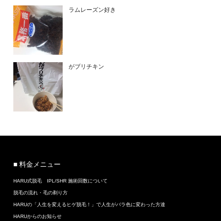
ラムレーズン好き
がブリチキン
■ 料金メニュー
HARU式脱毛 IPL/SHR 施術回数について
脱毛の流れ・毛の剃り方
HARUの「人生を変えるヒゲ脱毛！」で人生がバラ色に変わった方達
HARUからのお知らせ