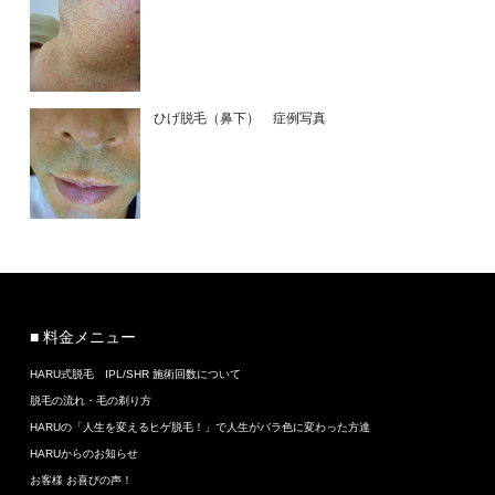
ひげ脱毛（鼻下） 症例写真
■ 料金メニュー
HARU式脱毛 IPL/SHR 施術回数について
脱毛の流れ・毛の剃り方
HARUの「人生を変えるヒゲ脱毛！」で人生がバラ色に変わった方達
HARUからのお知らせ
お客様 お喜びの声！