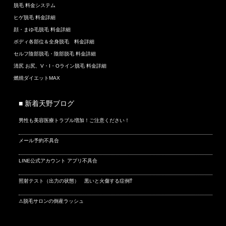
脱毛 料金システム
ヒゲ脱毛 料金詳細
顔・まゆ毛脱毛 料金詳細
ボディ各部位＆全身脱毛 料金詳細
セルフ陰部脱毛・陰部脱毛 料金詳細
清尻 お尻、V・I・Oライン脱毛 料金詳細
燃焼ダイエットMAX
■ 新着天野ブログ
男性も美容医療トラブル増加！ご注意ください！
メール予約不具合
LINE公式アカウント アプリ不具合
照射テスト（出力の状態） 黒いと火傷する症例⁉
⚠脱毛サロンの倒産ラッシュ