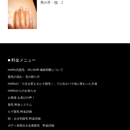
男の手・指 2
■ 料金メニュー
HARU式脱毛 IPL/SHR 施術回数について
脱毛の流れ・毛の剃り方
HARUの「人生を変えるヒゲ脱毛！」で人生がバラ色に変わった方達
HARUからのお知らせ
お客様 お喜びの声！
脱毛 料金システム
ヒゲ脱毛 料金詳細
顔・まゆ毛脱毛 料金詳細
ボディ各部位＆全身脱毛 料金詳細