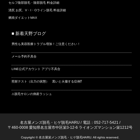
セルフ陰部脱毛・陰部脱毛 料金詳細
清尻 お尻、V・I・Oライン脱毛 料金詳細
燃焼ダイエットMAX
■ 新着天野ブログ
男性も美容医療トラブル増加！ご注意ください！
メール予約不具合
LINE公式アカウント アプリ不具合
照射テスト（出力の状態） 黒いと火傷する症例⁉
⚠脱毛サロンの倒産ラッシュ
名古屋メンズ脱毛・ヒゲ脱毛HARU
/
電話：052-717-5421
/
〒460-0008 愛知県名古屋市中区栄3-12-6 ライオンズマンション栄1212号
Copyright © 名古屋栄メンズ脱毛・ヒゲ脱毛HARU. All rights reserved.