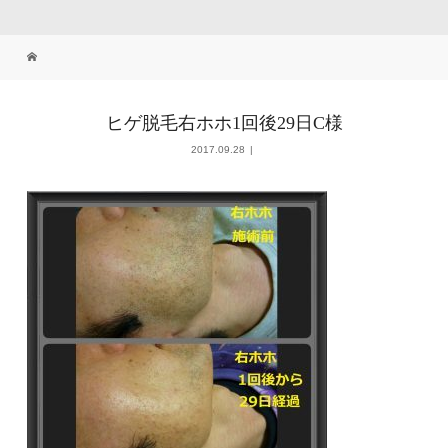
ヒゲ脱毛右ホホ1回後29日C様
2017.09.28