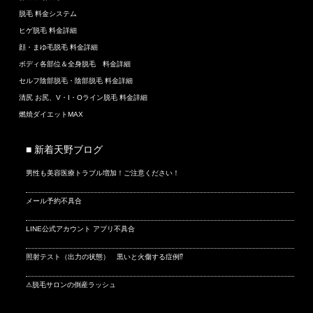
脱毛 料金システム
ヒゲ脱毛 料金詳細
顔・まゆ毛脱毛 料金詳細
ボディ各部位＆全身脱毛 料金詳細
セルフ陰部脱毛・陰部脱毛 料金詳細
清尻 お尻、V・I・Oライン脱毛 料金詳細
燃焼ダイエットMAX
■ 新着天野ブログ
男性も美容医療トラブル増加！ご注意ください！
メール予約不具合
LINE公式アカウント アプリ不具合
照射テスト（出力の状態） 黒いと火傷する症例⁉
⚠脱毛サロンの倒産ラッシュ