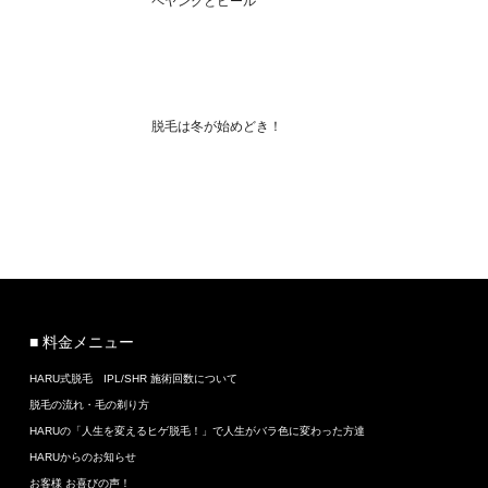
ペヤングとビール
脱毛は冬が始めどき！
■ 料金メニュー
HARU式脱毛 IPL/SHR 施術回数について
脱毛の流れ・毛の剃り方
HARUの「人生を変えるヒゲ脱毛！」で人生がバラ色に変わった方達
HARUからのお知らせ
お客様 お喜びの声！