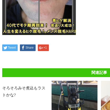
Tweet
Share
+1
関連記事
そろそろみそ煮込もラス
トかな?