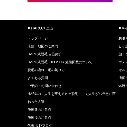
■ HARUメニュー
■ 
トップページ
脱毛
店舗・地図のご案内
ヒゲ
HARU式脱毛 自己紹介
顔・
HARU式脱毛 IPL/SHR 施術回数について
ボデ
脱毛の流れ・毛の剃り方
セル
よくある質問
清尻
ご予約・お問い合わせ
燃焼
HARUの「人生を変えるヒゲ脱毛！」で人生がバラ色に変
わった方達
施術前の注意点
施術後の注意点
代表 天野ブログ