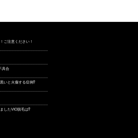
！ご注意ください！
不具合
黒いと火傷する症例⁉
したVIO脱毛は⁉