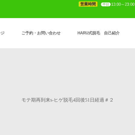
営業時間
13:00～23:00
平日
ージ
ご予約・お問い合わせ
HARU式脱毛 自己紹介
モテ期再到来s-ヒゲ脱毛4回後51日経過＃２