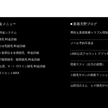
料金メニュー
■ 新着天野ブログ
 料金システム
男性も美容医療トラブル増加
脱毛 料金詳細
メール予約不具合
まゆ毛脱毛 料金詳細
ィ各部位＆全身脱毛 料金詳細
LINE公式アカウント アプリ
フ陰部脱毛・陰部脱毛 料金詳細
照射テスト（出力の状態） 
 お尻、V・I・Oライン脱毛 料金詳細
ダイエットMAX
⚠脱毛サロンの倒産ラッシュ
山田涼介さん ヒゲ脱毛やりま