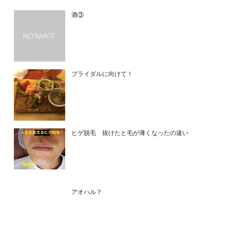
酒③
ブライダルに向けて！
ヒゲ脱毛 抜けたと毛が薄くなったの違い
アオハル？