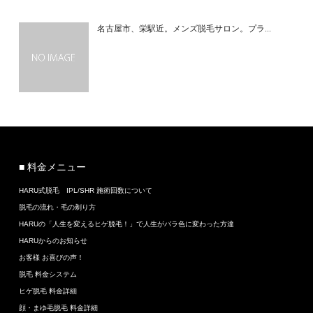
名古屋市、栄駅近。メンズ脱毛サロン。プラ...
■ 料金メニュー
HARU式脱毛 IPL/SHR 施術回数について
脱毛の流れ・毛の剃り方
HARUの「人生を変えるヒゲ脱毛！」で人生がバラ色に変わった方達
HARUからのお知らせ
お客様 お喜びの声！
脱毛 料金システム
ヒゲ脱毛 料金詳細
顔・まゆ毛脱毛 料金詳細