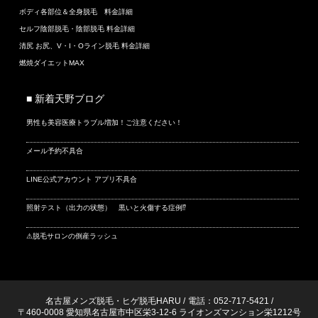
ボディ各部位＆全身脱毛 料金詳細
セルフ陰部脱毛・陰部脱毛 料金詳細
清尻 お尻、V・I・Oライン脱毛 料金詳細
燃焼ダイエットMAX
■ 新着天野ブログ
男性も美容医療トラブル増加！ご注意ください！
メール予約不具合
LINE公式アカウント アプリ不具合
照射テスト（出力の状態） 黒いと火傷する症例⁉
⚠脱毛サロンの倒産ラッシュ
名古屋メンズ脱毛・ヒゲ脱毛HARU
/
電話：052-717-5421
/
〒460-0008 愛知県名古屋市中区栄3-12-6 ライオンズマンション栄1212号