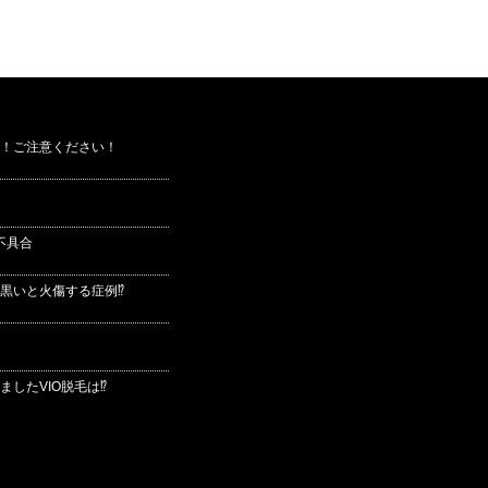
！ご注意ください！
不具合
黒いと火傷する症例⁉
したVIO脱毛は⁉