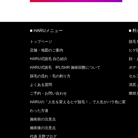
■ HARUメニュー
■ 
トップページ
脱毛
店舗・地図のご案内
ヒゲ
HARU式脱毛 自己紹介
顔・
HARU式脱毛 IPL/SHR 施術回数について
ボデ
脱毛の流れ・毛の剃り方
セル
よくある質問
清尻
ご予約・お問い合わせ
燃焼
HARUの「人生を変えるヒゲ脱毛！」で人生がバラ色に変
わった方達
施術前の注意点
施術後の注意点
代表 天野ブログ