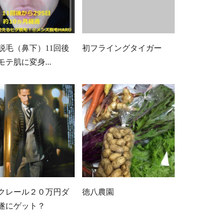
脱毛（鼻下）11回後
初フライングタイガー
モテ肌に変身...
クレール２０万円ダ
徳八農園
遂にゲット？