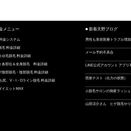
料金メニュー
■ 新着天野ブログ
 料金システム
男性も美容医療トラブル増加
脱毛 料金詳細
メール予約不具合
まゆ毛脱毛 料金詳細
ィ各部位＆全身脱毛 料金詳細
LINE公式アカウント アプリ
フ陰部脱毛・陰部脱毛 料金詳細
照射テスト（出力の状態） 
 お尻、V・I・Oライン脱毛 料金詳細
ダイエットMAX
⚠脱毛サロンの倒産ラッシュ
山田涼介さん ヒゲ脱毛やりま