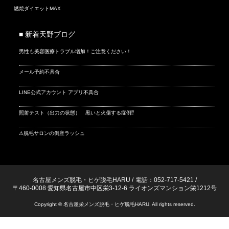
燃焼ダイエットMAX
■ 新着天野ブログ
男性も美容医療トラブル増加！ご注意ください！
メール予約不具合
LINE公式アカウント アプリ不具合
照射テスト（出力の状態） 黒いと火傷する症例⁉
⚠脱毛サロンの倒産ラッシュ
名古屋メンズ脱毛・ヒゲ脱毛HARU
/
電話：052-717-5421
/
〒460-0008 愛知県名古屋市中区栄3-12-6 ライオンズマンション栄1212号
Copyright © 名古屋栄メンズ脱毛・ヒゲ脱毛HARU. All rights reserved.