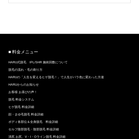
■ 料金メニュー
HARU式脱毛 IPL/SHR 施術回数について
脱毛の流れ・毛の剃り方
HARUの「人生を変えるヒゲ脱毛！」で人生がバラ色に変わった方達
HARUからのお知らせ
お客様 お喜びの声！
脱毛 料金システム
ヒゲ脱毛 料金詳細
顔・まゆ毛脱毛 料金詳細
ボディ各部位＆全身脱毛 料金詳細
セルフ陰部脱毛・陰部脱毛 料金詳細
清尻 お尻、V・I・Oライン脱毛 料金詳細