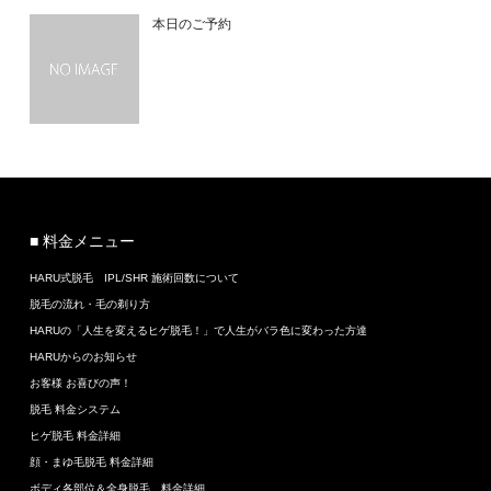
本日のご予約
■ 料金メニュー
HARU式脱毛 IPL/SHR 施術回数について
脱毛の流れ・毛の剃り方
HARUの「人生を変えるヒゲ脱毛！」で人生がバラ色に変わった方達
HARUからのお知らせ
お客様 お喜びの声！
脱毛 料金システム
ヒゲ脱毛 料金詳細
顔・まゆ毛脱毛 料金詳細
ボディ各部位＆全身脱毛 料金詳細