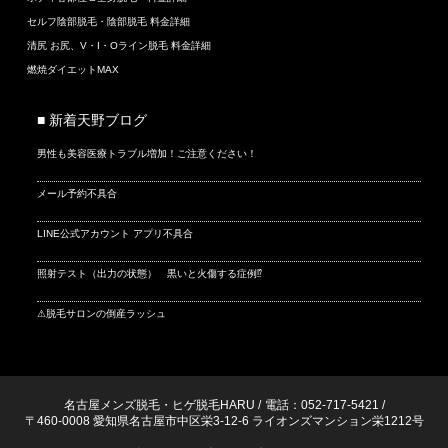
セルフ陰部脱毛・陰部脱毛 料金詳細
清尻 お尻、V・I・Oライン脱毛 料金詳細
燃焼ダイエットMAX
■ 新着天野ブログ
男性も美容医療トラブル増加！ご注意ください！
メール予約不具合
LINE公式アカウント アプリ不具合
照射テスト（出力の状態） 黒いと火傷する症例⁉
⚠脱毛サロンの倒産ラッシュ
名古屋メンズ脱毛・ヒゲ脱毛HARU
/
電話：052-717-5421
/
〒460-0008 愛知県名古屋市中区栄3-12-6 ライオンズマンション栄1212号