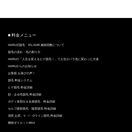
■ 料金メニュー
HARU式脱毛 IPL/SHR 施術回数について
脱毛の流れ・毛の剃り方
HARUの「人生を変えるヒゲ脱毛！」で人生がバラ色に変わった方達
HARUからのお知らせ
お客様 お喜びの声！
脱毛 料金システム
ヒゲ脱毛 料金詳細
顔・まゆ毛脱毛 料金詳細
ボディ各部位＆全身脱毛 料金詳細
セルフ陰部脱毛・陰部脱毛 料金詳細
清尻 お尻、V・I・Oライン脱毛 料金詳細
燃焼ダイエットMAX