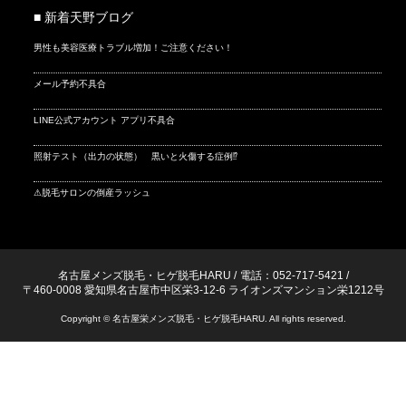
■ 新着天野ブログ
男性も美容医療トラブル増加！ご注意ください！
メール予約不具合
LINE公式アカウント アプリ不具合
照射テスト（出力の状態） 黒いと火傷する症例⁉
⚠脱毛サロンの倒産ラッシュ
名古屋メンズ脱毛・ヒゲ脱毛HARU
/
電話：052-717-5421
/
〒460-0008 愛知県名古屋市中区栄3-12-6 ライオンズマンション栄1212号
Copyright © 名古屋栄メンズ脱毛・ヒゲ脱毛HARU. All rights reserved.