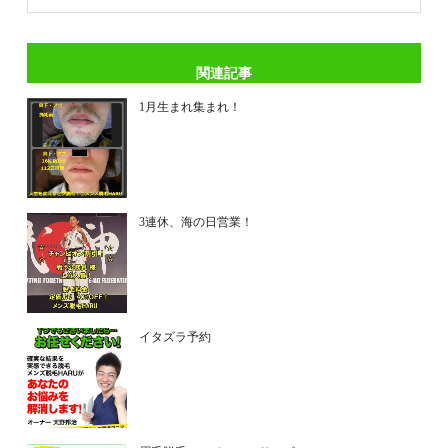
関連記事
1月生まれ集まれ！
3連休、海の日営業！
イタズラ予約