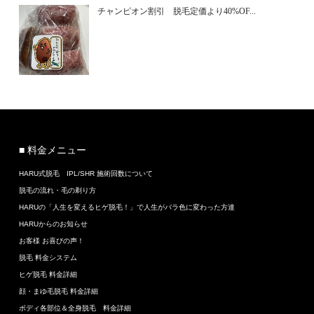
チャンピオン割引 脱毛定価より40%OF...
■ 料金メニュー
HARU式脱毛 IPL/SHR 施術回数について
脱毛の流れ・毛の剃り方
HARUの「人生を変えるヒゲ脱毛！」で人生がバラ色に変わった方達
HARUからのお知らせ
お客様 お喜びの声！
脱毛 料金システム
ヒゲ脱毛 料金詳細
顔・まゆ毛脱毛 料金詳細
ボディ各部位＆全身脱毛 料金詳細