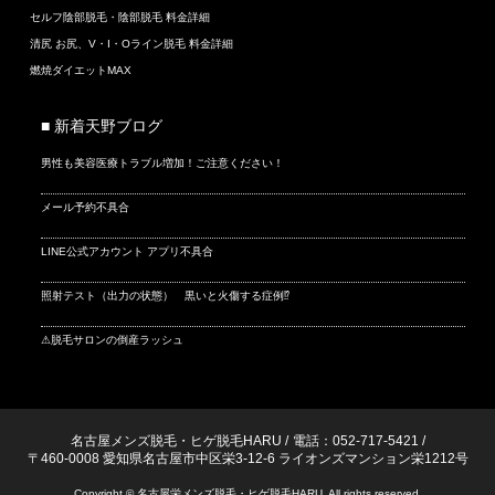
セルフ陰部脱毛・陰部脱毛 料金詳細
清尻 お尻、V・I・Oライン脱毛 料金詳細
燃焼ダイエットMAX
■ 新着天野ブログ
男性も美容医療トラブル増加！ご注意ください！
メール予約不具合
LINE公式アカウント アプリ不具合
照射テスト（出力の状態） 黒いと火傷する症例⁉
⚠脱毛サロンの倒産ラッシュ
名古屋メンズ脱毛・ヒゲ脱毛HARU
/
電話：052-717-5421
/
〒460-0008 愛知県名古屋市中区栄3-12-6 ライオンズマンション栄1212号
Copyright © 名古屋栄メンズ脱毛・ヒゲ脱毛HARU. All rights reserved.