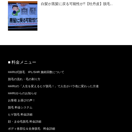
白髪が黒髪に戻る可能性が‼【牡丹皮】脱毛...
■ 料金メニュー
HARU式脱毛 IPL/SHR 施術回数について
脱毛の流れ・毛の剃り方
HARUの「人生を変えるヒゲ脱毛！」で人生がバラ色に変わった方達
HARUからのお知らせ
お客様 お喜びの声！
脱毛 料金システム
ヒゲ脱毛 料金詳細
顔・まゆ毛脱毛 料金詳細
ボディ各部位＆全身脱毛 料金詳細