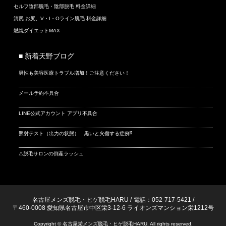
セルフ陰部脱毛・陰部脱毛 料金詳細
清尻 お尻、V・I・Oライン脱毛 料金詳細
燃焼ダイエットMAX
■ 新着天野ブログ
男性も美容医療トラブル増加！ご注意ください！
メール予約不具合
LINE公式アカウント アプリ不具合
照射テスト（出力の状態） 黒いと火傷する症例⁉
⚠脱毛サロンの倒産ラッシュ
名古屋メンズ脱毛・ヒゲ脱毛HARU
/
電話：052-717-5421
/
〒460-0008 愛知県名古屋市中区栄3-12-6 ライオンズマンション栄1212号
Copyright © 名古屋栄メンズ脱毛・ヒゲ脱毛HARU. All rights reserved.