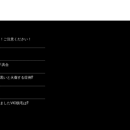
！ご注意ください！
不具合
黒いと火傷する症例⁉
したVIO脱毛は⁉