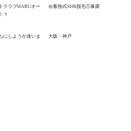
トクラブHARUオー
㊙蓄熱式SHR脱毛①暴露
！？
ちにしようか迷いま
大阪・神戸