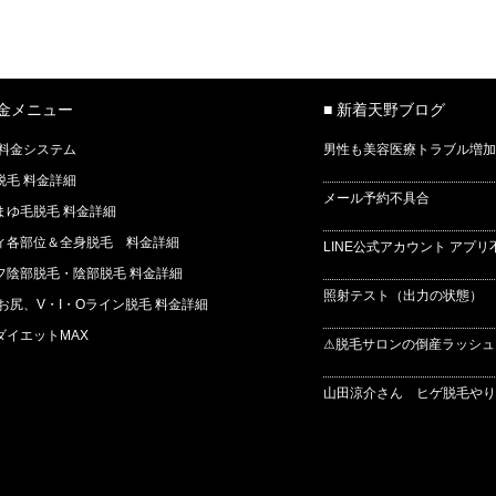
料金メニュー
■ 新着天野ブログ
 料金システム
男性も美容医療トラブル増加
脱毛 料金詳細
メール予約不具合
まゆ毛脱毛 料金詳細
ィ各部位＆全身脱毛 料金詳細
LINE公式アカウント アプリ
フ陰部脱毛・陰部脱毛 料金詳細
照射テスト（出力の状態） 
 お尻、V・I・Oライン脱毛 料金詳細
ダイエットMAX
⚠脱毛サロンの倒産ラッシュ
山田涼介さん ヒゲ脱毛やりま