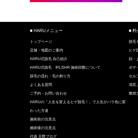
■ HARUメニュー
■ 
トップページ
脱毛
店舗・地図のご案内
ヒゲ
HARU式脱毛 自己紹介
顔・
HARU式脱毛 IPL/SHR 施術回数について
ボデ
脱毛の流れ・毛の剃り方
セル
よくある質問
清尻
ご予約・お問い合わせ
燃焼
HARUの「人生を変えるヒゲ脱毛！」で人生がバラ色に変
わった方達
施術前の注意点
施術後の注意点
代表 天野ブログ