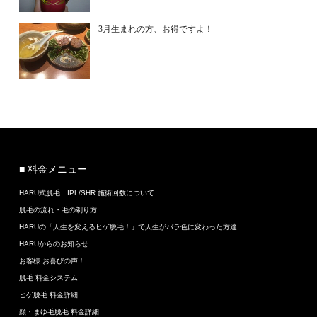
3月生まれの方、お得ですよ！
■ 料金メニュー
HARU式脱毛 IPL/SHR 施術回数について
脱毛の流れ・毛の剃り方
HARUの「人生を変えるヒゲ脱毛！」で人生がバラ色に変わった方達
HARUからのお知らせ
お客様 お喜びの声！
脱毛 料金システム
ヒゲ脱毛 料金詳細
顔・まゆ毛脱毛 料金詳細