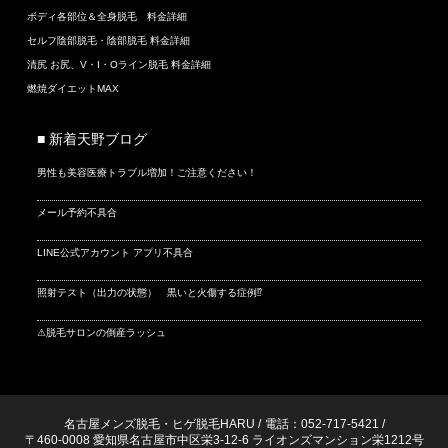
ボディ各部位＆全身脱毛 料金詳細
セルフ陰部脱毛・陰部脱毛 料金詳細
清尻 お尻、V・I・Oライン脱毛 料金詳細
燃焼ダイエットMAX
■ 新着天野ブログ
男性も美容医療トラブル増加！ご注意ください！
メール予約不具合
LINE公式アカウント アプリ不具合
照射テスト（出力の状態） 黒いと火傷する症例⁉
⚠脱毛サロンの倒産ラッシュ
名古屋メンズ脱毛・ヒゲ脱毛HARU
/
電話：052-717-5421
/
〒460-0008 愛知県名古屋市中区栄3-12-6 ライオンズマンション栄1212号