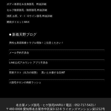
ボディ各部位＆全身脱毛 料金詳細
セルフ陰部脱毛・陰部脱毛 料金詳細
清尻 お尻、V・I・Oライン脱毛 料金詳細
燃焼ダイエットMAX
■ 新着天野ブログ
男性も美容医療トラブル増加！ご注意ください！
メール予約不具合
LINE公式アカウント アプリ不具合
照射テスト（出力の状態） 黒いと火傷する症例⁉
⚠脱毛サロンの倒産ラッシュ
名古屋メンズ脱毛・ヒゲ脱毛HARU
/
電話：052-717-5421
/
〒460-0008 愛知県名古屋市中区栄3-12-6 ライオンズマンション栄1212号