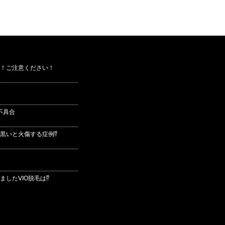
！ご注意ください！
不具合
黒いと火傷する症例⁉
したVIO脱毛は⁉