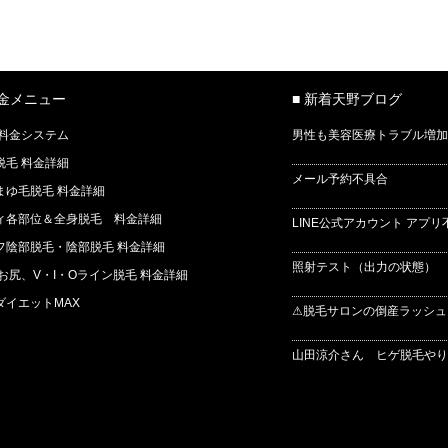
料金メニュー
■ 新着天野ブログ
 料金システム
男性も美容医療トラブル増加
脱毛 料金詳細
メール予約不具合
まゆ毛脱毛 料金詳細
ィ各部位＆全身脱毛 料金詳細
LINE公式アカウント アプリ
フ陰部脱毛・陰部脱毛 料金詳細
照射テスト（出力の状態） 
 お尻、V・I・Oライン脱毛 料金詳細
ダイエットMAX
⚠脱毛サロンの倒産ラッシュ
山田涼介さん ヒゲ脱毛やりま