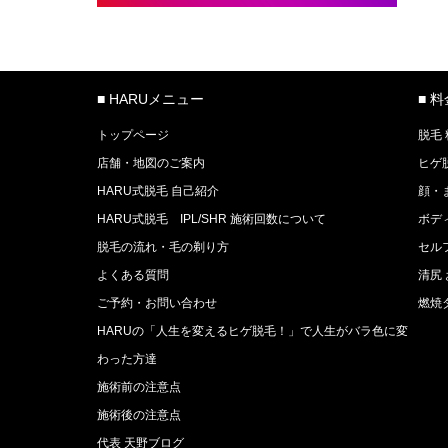
■ HARUメニュー
■ 
トップページ
脱毛
店舗・地図のご案内
ヒゲ
HARU式脱毛 自己紹介
顔・
HARU式脱毛 IPL/SHR 施術回数について
ボデ
脱毛の流れ・毛の剃り方
セル
よくある質問
清尻
ご予約・お問い合わせ
燃焼
HARUの「人生を変えるヒゲ脱毛！」で人生がバラ色に変
わった方達
施術前の注意点
施術後の注意点
代表 天野ブログ