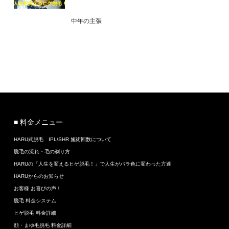
中年の主張
■ 料金メニュー
HARU式脱毛 IPL/SHR 施術回数について
脱毛の流れ・毛の剃り方
HARUの「人生を変えるヒゲ脱毛！」で人生がバラ色に変わった方達
HARUからのお知らせ
お客様 お喜びの声！
脱毛 料金システム
ヒゲ脱毛 料金詳細
顔・まゆ毛脱毛 料金詳細