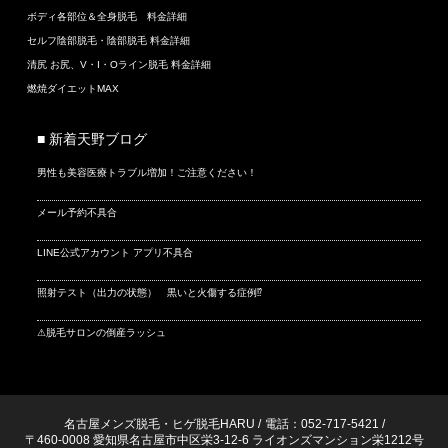
ボディ各部位＆全身脱毛 料金詳細
セルフ陰部脱毛・陰部脱毛 料金詳細
清尻 お尻、V・I・Oライン脱毛 料金詳細
燃焼ダイエットMAX
■ 新着天野ブログ
男性も美容医療トラブル増加！ご注意ください！
メール予約不具合
LINE公式アカウント アプリ不具合
照射テスト（出力の状態） 黒いと火傷する症例⁉
⚠脱毛サロンの倒産ラッシュ
名古屋メンズ脱毛・ヒゲ脱毛HARU
/
電話：052-717-5421
/
〒460-0008 愛知県名古屋市中区栄3-12-6 ライオンズマンション栄1212号