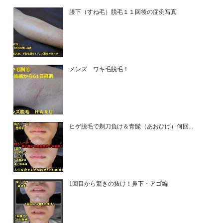
膝下（すね毛）脱毛１１回後の症例写真
メンズ ワキ毛脱毛！
ヒゲ脱毛で剃刀負け＆青髭（あおひげ）何回...
1回目から驚きの抜け！鼻下・アゴ編