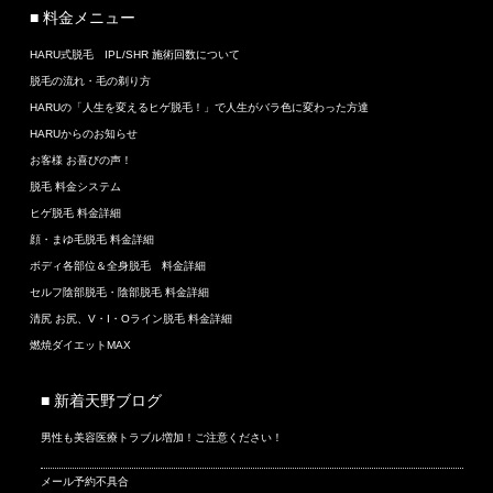
■ 料金メニュー
HARU式脱毛 IPL/SHR 施術回数について
脱毛の流れ・毛の剃り方
HARUの「人生を変えるヒゲ脱毛！」で人生がバラ色に変わった方達
HARUからのお知らせ
お客様 お喜びの声！
脱毛 料金システム
ヒゲ脱毛 料金詳細
顔・まゆ毛脱毛 料金詳細
ボディ各部位＆全身脱毛 料金詳細
セルフ陰部脱毛・陰部脱毛 料金詳細
清尻 お尻、V・I・Oライン脱毛 料金詳細
燃焼ダイエットMAX
■ 新着天野ブログ
男性も美容医療トラブル増加！ご注意ください！
メール予約不具合