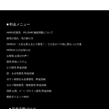
■ 料金メニュー
HARU式脱毛 IPL/SHR 施術回数について
脱毛の流れ・毛の剃り方
HARUの「人生を変えるヒゲ脱毛！」で人生がバラ色に変わった方達
HARUからのお知らせ
お客様 お喜びの声！
脱毛 料金システム
ヒゲ脱毛 料金詳細
顔・まゆ毛脱毛 料金詳細
ボディ各部位＆全身脱毛 料金詳細
セルフ陰部脱毛・陰部脱毛 料金詳細
清尻 お尻、V・I・Oライン脱毛 料金詳細
燃焼ダイエットMAX