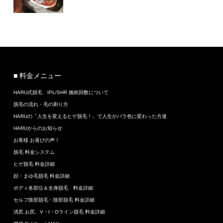
■ 料金メニュー
HARU式脱毛 IPL/SHR 施術回数について
脱毛の流れ・毛の剃り方
HARUの「人生を変えるヒゲ脱毛！」で人生がバラ色に変わった方達
HARUからのお知らせ
お客様 お喜びの声！
脱毛 料金システム
ヒゲ脱毛 料金詳細
顔・まゆ毛脱毛 料金詳細
ボディ各部位＆全身脱毛 料金詳細
セルフ陰部脱毛・陰部脱毛 料金詳細
清尻 お尻、V・I・Oライン脱毛 料金詳細