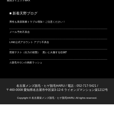
燃焼ダイエットMAX
■ 新着天野ブログ
男性も美容医療トラブル増加！ご注意ください！
メール予約不具合
LINE公式アカウント アプリ不具合
照射テスト（出力の状態） 黒いと火傷する症例⁉
⚠脱毛サロンの倒産ラッシュ
名古屋メンズ脱毛・ヒゲ脱毛HARU
/
電話：052-717-5421
/
〒460-0008 愛知県名古屋市中区栄3-12-6 ライオンズマンション栄1212号
Copyright © 名古屋栄メンズ脱毛・ヒゲ脱毛HARU. All rights reserved.