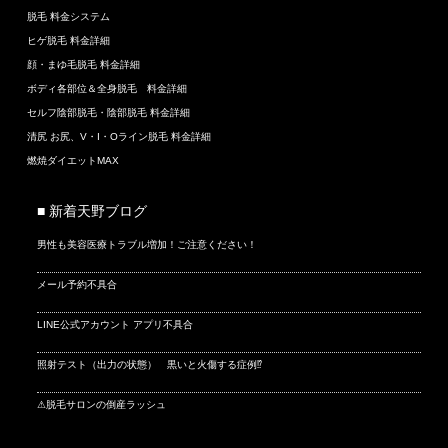
脱毛 料金システム
ヒゲ脱毛 料金詳細
顔・まゆ毛脱毛 料金詳細
ボディ各部位＆全身脱毛 料金詳細
セルフ陰部脱毛・陰部脱毛 料金詳細
清尻 お尻、V・I・Oライン脱毛 料金詳細
燃焼ダイエットMAX
■ 新着天野ブログ
男性も美容医療トラブル増加！ご注意ください！
メール予約不具合
LINE公式アカウント アプリ不具合
照射テスト（出力の状態） 黒いと火傷する症例⁉
⚠脱毛サロンの倒産ラッシュ