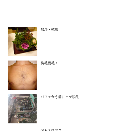
加湿・乾燥
胸毛脱毛！
パフェ食う前にヒゲ脱毛！
悩み？疑問？