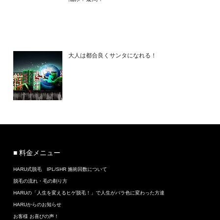
大人は都合良くサンタになれる！
■ 料金メニュー
HARU式脱毛 IPL/SHR 施術回数について
脱毛の流れ・毛の剃り方
HARUの「人生を変えるヒゲ脱毛！」で人生がバラ色に変わった方達
HARUからのお知らせ
お客様 お喜びの声！