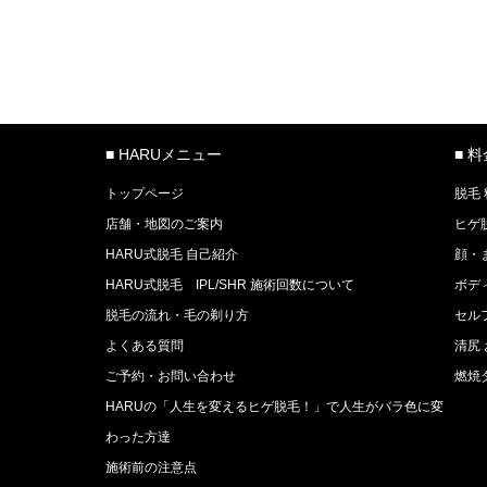
■ HARUメニュー
■ 
トップページ
脱毛
店舗・地図のご案内
ヒゲ
HARU式脱毛 自己紹介
顔・
HARU式脱毛 IPL/SHR 施術回数について
ボデ
脱毛の流れ・毛の剃り方
セル
よくある質問
清尻
ご予約・お問い合わせ
燃焼
HARUの「人生を変えるヒゲ脱毛！」で人生がバラ色に変
わった方達
施術前の注意点