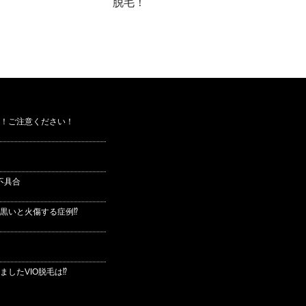
脱毛！
！ご注意ください！
不具合
黒いと火傷する症例⁉
したVIO脱毛は⁉