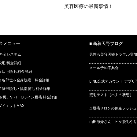
美容医療の最新事情！
料金メニュー
■ 新着天野ブログ
 料金システム
男性も美容医療トラブル増加
脱毛 料金詳細
メール予約不具合
まゆ毛脱毛 料金詳細
ィ各部位＆全身脱毛 料金詳細
LINE公式アカウント アプリ
フ陰部脱毛・陰部脱毛 料金詳細
照射テスト（出力の状態） 
 お尻、V・I・Oライン脱毛 料金詳細
ダイエットMAX
⚠脱毛サロンの倒産ラッシュ
山田涼介さん ヒゲ脱毛やりま