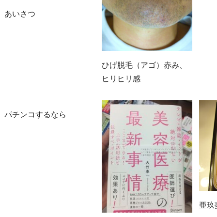
あいさつ
ひげ脱毛（アゴ）赤み、
ヒリヒリ感
パチンコするなら
亜玖