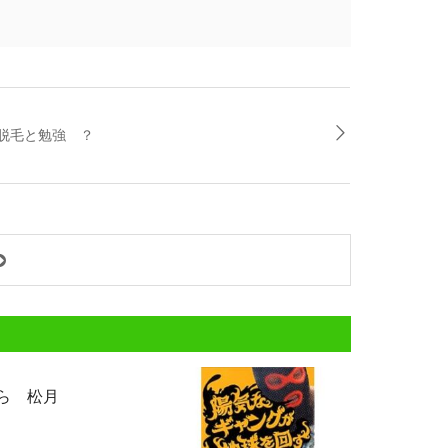
脱毛と勉強 ？
ら 松月