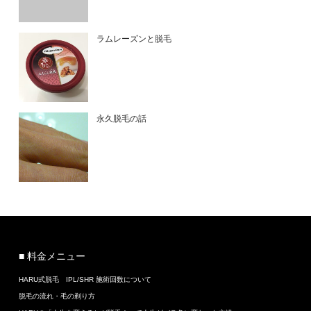
ラムレーズンと脱毛
永久脱毛の話
■ 料金メニュー
HARU式脱毛 IPL/SHR 施術回数について
脱毛の流れ・毛の剃り方