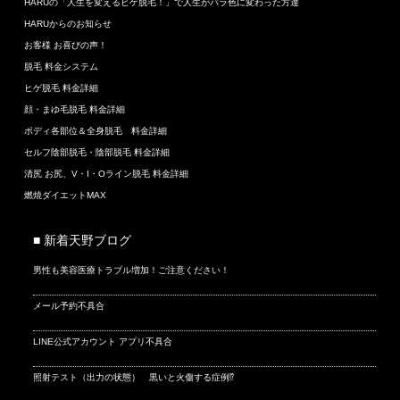
HARUの「人生を変えるヒゲ脱毛！」で人生がバラ色に変わった方達
HARUからのお知らせ
お客様 お喜びの声！
脱毛 料金システム
ヒゲ脱毛 料金詳細
顔・まゆ毛脱毛 料金詳細
ボディ各部位＆全身脱毛 料金詳細
セルフ陰部脱毛・陰部脱毛 料金詳細
清尻 お尻、V・I・Oライン脱毛 料金詳細
燃焼ダイエットMAX
■ 新着天野ブログ
男性も美容医療トラブル増加！ご注意ください！
メール予約不具合
LINE公式アカウント アプリ不具合
照射テスト（出力の状態） 黒いと火傷する症例⁉