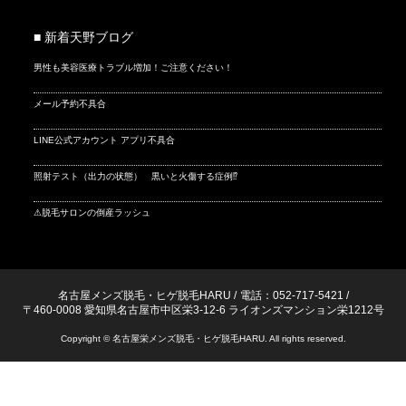
■ 新着天野ブログ
男性も美容医療トラブル増加！ご注意ください！
メール予約不具合
LINE公式アカウント アプリ不具合
照射テスト（出力の状態） 黒いと火傷する症例⁉
⚠脱毛サロンの倒産ラッシュ
名古屋メンズ脱毛・ヒゲ脱毛HARU
/
電話：052-717-5421
/
〒460-0008 愛知県名古屋市中区栄3-12-6 ライオンズマンション栄1212号
Copyright © 名古屋栄メンズ脱毛・ヒゲ脱毛HARU. All rights reserved.