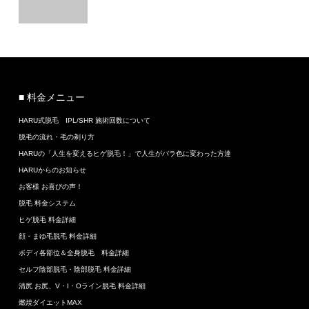
■ 料金メニュー
HARU式脱毛 IPL/SHR 施術回数について
脱毛の流れ・毛の剃り方
HARUの「人生を変えるヒゲ脱毛！」で人生がバラ色に変わった方達
HARUからのお知らせ
お客様 お喜びの声！
脱毛 料金システム
ヒゲ脱毛 料金詳細
顔・まゆ毛脱毛 料金詳細
ボディ各部位＆全身脱毛 料金詳細
セルフ陰部脱毛・陰部脱毛 料金詳細
清尻 お尻、V・I・Oライン脱毛 料金詳細
燃焼ダイエットMAX