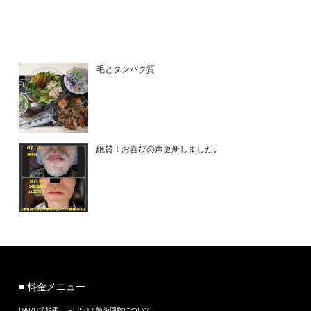
毛とタンパク質
絶賛！お喜びの声更新しました。
■ 料金メニュー
HARU式脱毛 IPL/SHR 施術回数について