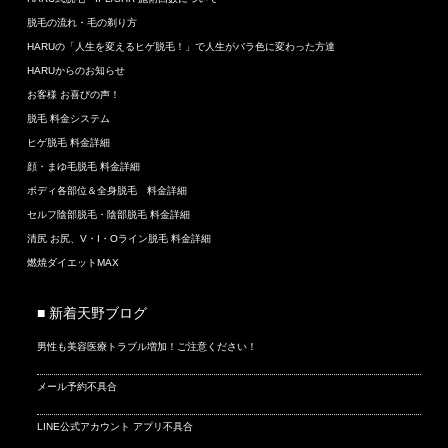
脱毛の流れ・毛の剃り方
HARUの「人生を変えるヒゲ脱毛！」で人生がバラ色に変わった方達
HARUからのお知らせ
お客様 お喜びの声！
脱毛 料金システム
ヒゲ脱毛 料金詳細
顔・まゆ毛脱毛 料金詳細
ボディ各部位＆全身脱毛 料金詳細
セルフ陰部脱毛・陰部脱毛 料金詳細
清尻 お尻、V・I・Oライン脱毛 料金詳細
燃焼ダイエットMAX
■ 新着天野ブログ
男性も美容医療トラブル増加！ご注意ください！
メール予約不具合
LINE公式アカウント アプリ不具合