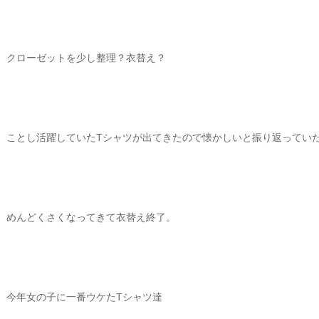
クローゼットを少し整理？衣替え？
ことし活躍していたTシャツが出てきたので懐かしいと振り返ってい
めんどくさくなってきて衣替え終了。
今年女の子に一番ウケたTシャツ達