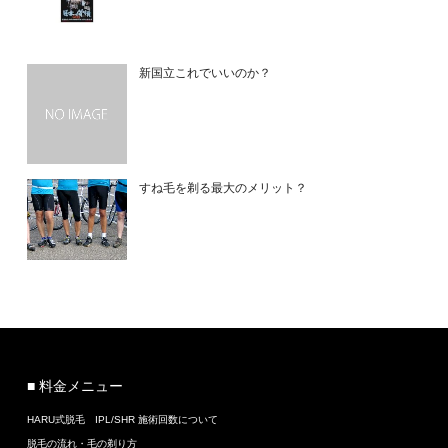
新国立これでいいのか？
すね毛を剃る最大のメリット？
■ 料金メニュー
HARU式脱毛 IPL/SHR 施術回数について
脱毛の流れ・毛の剃り方