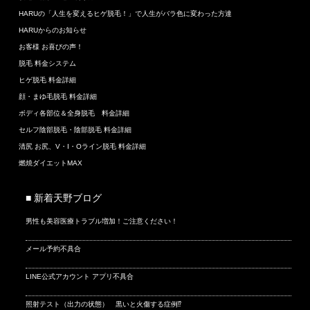
HARUの「人生を変えるヒゲ脱毛！」で人生がバラ色に変わった方達
HARUからのお知らせ
お客様 お喜びの声！
脱毛 料金システム
ヒゲ脱毛 料金詳細
顔・まゆ毛脱毛 料金詳細
ボディ各部位＆全身脱毛 料金詳細
セルフ陰部脱毛・陰部脱毛 料金詳細
清尻 お尻、V・I・Oライン脱毛 料金詳細
燃焼ダイエットMAX
■ 新着天野ブログ
男性も美容医療トラブル増加！ご注意ください！
メール予約不具合
LINE公式アカウント アプリ不具合
照射テスト（出力の状態） 黒いと火傷する症例⁉