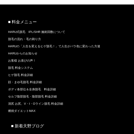
■ 料金メニュー
HARU式脱毛 IPL/SHR 施術回数について
脱毛の流れ・毛の剃り方
HARUの「人生を変えるヒゲ脱毛！」で人生がバラ色に変わった方達
HARUからのお知らせ
お客様 お喜びの声！
脱毛 料金システム
ヒゲ脱毛 料金詳細
顔・まゆ毛脱毛 料金詳細
ボディ各部位＆全身脱毛 料金詳細
セルフ陰部脱毛・陰部脱毛 料金詳細
清尻 お尻、V・I・Oライン脱毛 料金詳細
燃焼ダイエットMAX
■ 新着天野ブログ