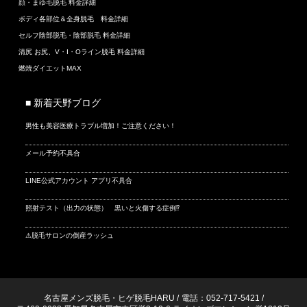
顔・まゆ毛脱毛 料金詳細
ボディ各部位＆全身脱毛 料金詳細
セルフ陰部脱毛・陰部脱毛 料金詳細
清尻 お尻、V・I・Oライン脱毛 料金詳細
燃焼ダイエットMAX
■ 新着天野ブログ
男性も美容医療トラブル増加！ご注意ください！
メール予約不具合
LINE公式アカウント アプリ不具合
照射テスト（出力の状態） 黒いと火傷する症例⁉
⚠脱毛サロンの倒産ラッシュ
名古屋メンズ脱毛・ヒゲ脱毛HARU
/
電話：052-717-5421
/