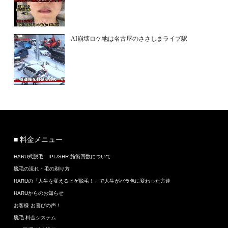
AI崩壊ロケ地は名古屋のささしまライブ駅
■ 料金メニュー
HARU式脱毛 IPL/SHR 施術回数について
脱毛の流れ・毛の剃り方
HARUの「人生を変えるヒゲ脱毛！」で人生がバラ色に変わった方達
HARUからのお知らせ
お客様 お喜びの声！
脱毛 料金システム