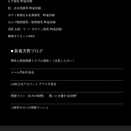
ヒゲ脱毛 料金詳細
顔・まゆ毛脱毛 料金詳細
ボディ各部位＆全身脱毛 料金詳細
セルフ陰部脱毛・陰部脱毛 料金詳細
清尻 お尻、V・I・Oライン脱毛 料金詳細
燃焼ダイエットMAX
■ 新着天野ブログ
男性も美容医療トラブル増加！ご注意ください！
メール予約不具合
LINE公式アカウント アプリ不具合
照射テスト（出力の状態） 黒いと火傷する症例⁉
⚠脱毛サロンの倒産ラッシュ