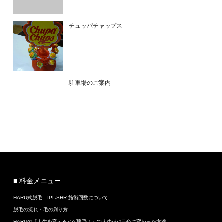
チュッパチャップス
駐車場のご案内
■ 料金メニュー
HARU式脱毛 IPL/SHR 施術回数について
脱毛の流れ・毛の剃り方
HARUの「人生を変えるヒゲ脱毛！」で人生がバラ色に変わった方達