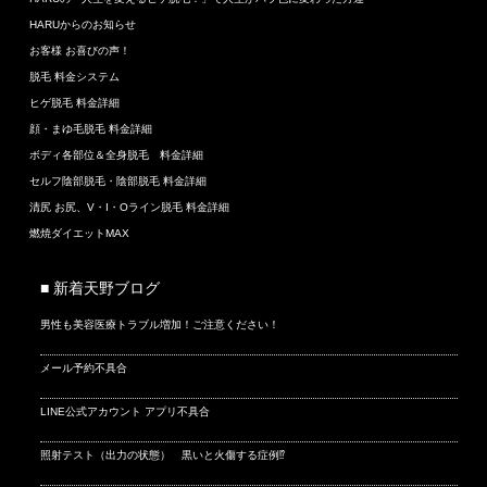
HARUからのお知らせ
お客様 お喜びの声！
脱毛 料金システム
ヒゲ脱毛 料金詳細
顔・まゆ毛脱毛 料金詳細
ボディ各部位＆全身脱毛 料金詳細
セルフ陰部脱毛・陰部脱毛 料金詳細
清尻 お尻、V・I・Oライン脱毛 料金詳細
燃焼ダイエットMAX
■ 新着天野ブログ
男性も美容医療トラブル増加！ご注意ください！
メール予約不具合
LINE公式アカウント アプリ不具合
照射テスト（出力の状態） 黒いと火傷する症例⁉