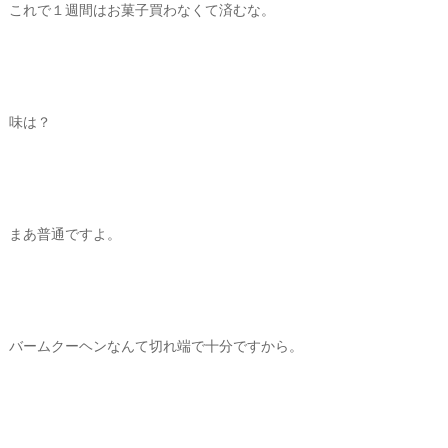
これで１週間はお菓子買わなくて済むな。
味は？
まあ普通ですよ。
バームクーヘンなんて切れ端で十分ですから。