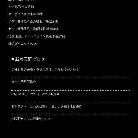
ヒゲ脱毛 料金詳細
顔・まゆ毛脱毛 料金詳細
ボディ各部位＆全身脱毛 料金詳細
セルフ陰部脱毛・陰部脱毛 料金詳細
清尻 お尻、V・I・Oライン脱毛 料金詳細
燃焼ダイエットMAX
■ 新着天野ブログ
男性も美容医療トラブル増加！ご注意ください！
メール予約不具合
LINE公式アカウント アプリ不具合
照射テスト（出力の状態） 黒いと火傷する症例⁉
⚠脱毛サロンの倒産ラッシュ