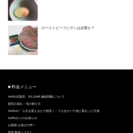
ローストビーフにサシは必要か？
■ 料金メニュー
HARU式脱毛 IPL/SHR 施術回数について
脱毛の流れ・毛の剃り方
HARUの「人生を変えるヒゲ脱毛！」で人生がバラ色に変わった方達
HARUからのお知らせ
お客様 お喜びの声！
脱毛 料金システム